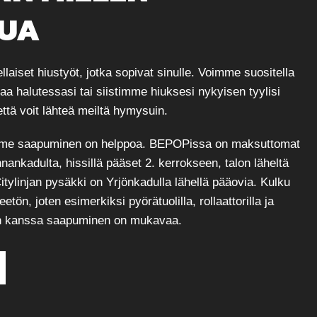
LUA
ellaiset hiustyöt, jotka sopivat sinulle. Voimme suositella
paa halutessasi tai siistimme hiuksesi nykyisen tyylisi
tä voit lähteä meiltä hymysuin.
me saapuminen on helppoa. BEPOPissa on maksuttomat
innankadulta, hissillä pääset 2. kerrokseen, talon läheltä
Citylinjan pysäkki on Yrjönkadulla lähellä pääovia. Kulku
tön, joten esimerkiksi pyörätuolilla, rollaattorilla ja
en kanssa saapuminen on mukavaa.