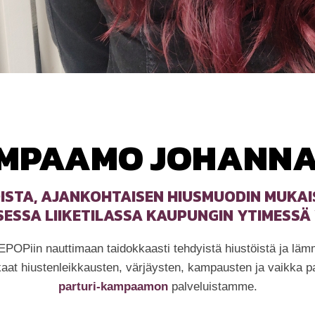
MPAAMO JOHANNA,
OISTA, AJANKOHTAISEN HIUSMUODIN MUKAI
ESSA LIIKETILASSA KAUPUNGIN YTIMESSÄ
EPOPiin nauttimaan taidokkaasti tehdyistä hiustöistä ja lä
kaat hiustenleikkausten, värjäysten, kampausten ja vaikka p
parturi-kampaamon
palveluistamme.