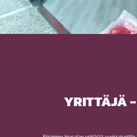
YRITTÄJÄ -
Etsimme hiusalan yrittäjää vuokratuolille