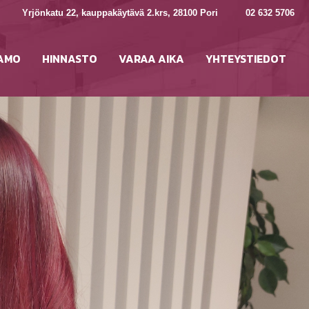
Yrjönkatu 22, kauppakäytävä 2.krs, 28100 Pori
02 632 5706
AMO
HINNASTO
VARAA AIKA
YHTEYSTIEDOT