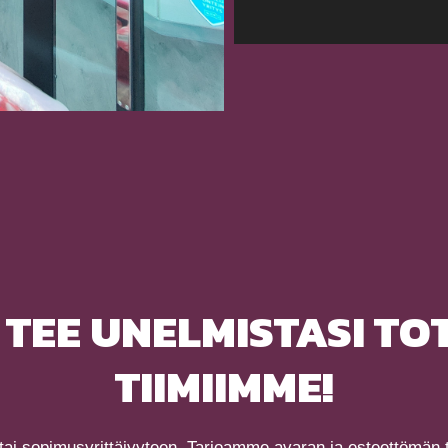
 TEE UNELMISTASI TOT
TIIMIIMME!
 tai sopimusyrittäjyyteen. Tarjoamme avaran ja esteettömän ty