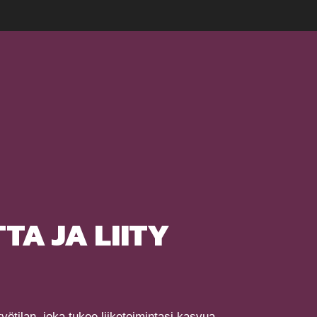
TA JA LIITY
ötilan, joka tukee liiketoimintasi kasvua.