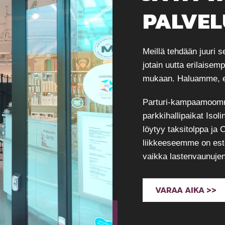
PALVE
Meillä tehdään juuri s
jotain uutta erilaisem
mukaan. Haluamme, et
Parturi-kampaamoom
parkkihallipaikat Isol
löytyy taksitolppa ja 
liikkeeseemme on estee
vaikka lastenvaunuj
VARAA AIKA >>